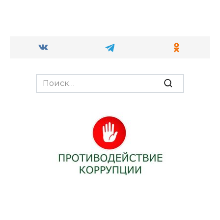
Search
for: