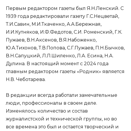
Первым редактором газеты был Я.Н.Ленский. С
1939 года редактировали газету Г.С.Нецветай,
Т.И.Савин, М.И.Ткаченко, А.А.Бережная,
И.И.Кутняков, И.Ф.Федотов, С.И. Роменский, Г.К.
Пужаев, В.Н.Аксенов, В.Я.Набоженко,
Ю.А.Тихонов, Т.В.Попова, С.Г.Пужаев, П.Н.Бычков,
В.Н.Сапуцкий, Л.Л.Шиленко, Л.А. Есина, Н.А.
Дулина. В настоящий момент с 2024 года
главным редактором газеты «Родник» является
Н.В. Чеботарева.
В редакции всегда работали замечательные
люди, профессионалы в своем деле.
Изменялось количество и состав
журналистской и технической группы, но во
все времена это был и остается творческий и