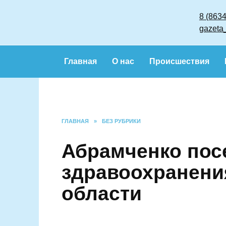
Перейти
к
содержанию
Главная
О нас
Происшествия
ГЛАВНАЯ
»
БЕЗ РУБРИКИ
Абрамченко по
учреждения з
Ростовской об