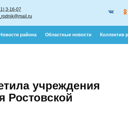
8 (86341) 3-16-07
gazeta_rodnik@mail.ru
Новости района
Областные новости
Кол
сетила
дравоохранения
ласти