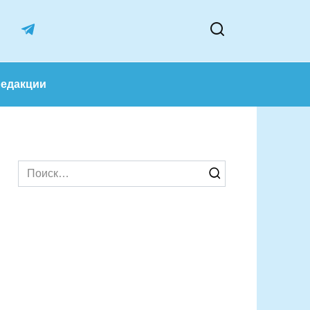
лектив редакции
Search
for: