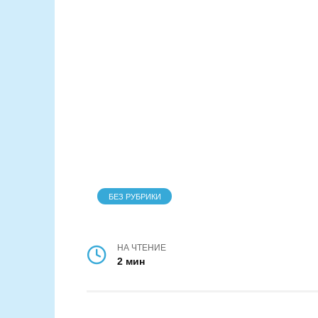
БЕЗ РУБРИКИ
НА ЧТЕНИЕ
2 мин
Виктория Абрамченко, вице-спикер Г
области посетила медицинские учре
министром здравоохранения региона
необходимость тесного взаимодейст
властей, Государственной Думы и За
для решения актуальных проблем в 
Основной целью рабочей поездки ста
медицинских учреждений и обсуждени
Виктория Абрамченкопосетила неско