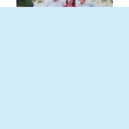
Он оставил след в душе каждого….
Наши мамы познакомились еще в
роддоме, где моя