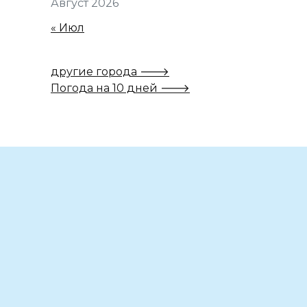
Август 2026
« Июл
другие города 🡒
Погода на 10 дней 🡒
Вам также может понравиться