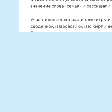
значение слова «семья» и рассказали,
Участников ждали различные игры и 
сердечко», «Паровозик», «По кирпичи
было дополнить пословицы о семье.
При помощи игры «Кто это?» дети рас
называют прабабушкой, прадедушкой, 
Они с удовольствием приняли участи
форме всех членов своей семьи.
Особенно отличились ребята в конкур
дедушек, которые с любовью ругают с
Мероприятие получилось увлекатель
положительных эмоций и поняли, что 