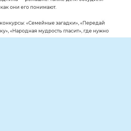
 как они его понимают.
конкурсы: «Семейные загадки», «Передай
ку», «Народная мудрость гласит», где нужно
ширили свои знания о том, кого в семье
братом, сестрой, дядей, тетей и крестными.
е в викторине «Семья», перечислив в игровой
се «Ворчалки», изображая своих бабушек и
воих внуков.
ным и интересным. Дети получили много
главное в семье — это сплочённость, единство,