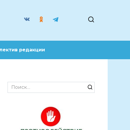
лектив редакции
Search
for: