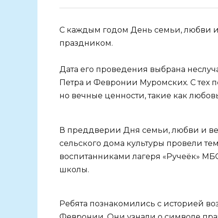
С каждым годом День семьи, любви и
праздником.
Дата его проведения выбрана неслуч
Петра и Февронии Муромских. С тех п
но вечные ценности, такие как любов
В преддверии Дня семьи, любви и ве
сельского дома культуры провели те
воспитанниками лагеря «Ручеёк» МБ
школы.
Ребята познакомились с историей во
Февронии. Они узнали о символе пра