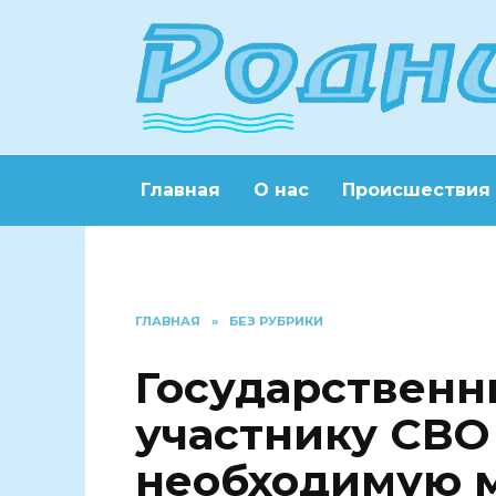
Перейти
к
содержанию
Главная
О нас
Происшествия
ГЛАВНАЯ
»
БЕЗ РУБРИКИ
Государственн
участнику СВО
необходимую 