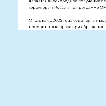
является внеочередное получение б
территории России по программе О
О том, как с 2025 года будет органи
приоритетные права при обращении
вернувшиеся после СВО рассказываю
Возобновление полиса ОМС
Эксперты ОМС, напоминают, что для
первую очередь, демобилизованному
действие полиса ОМС.
Актуализировать данные своего поли
медицинской организации (СМО), спи
территориальных фондов ОМС.