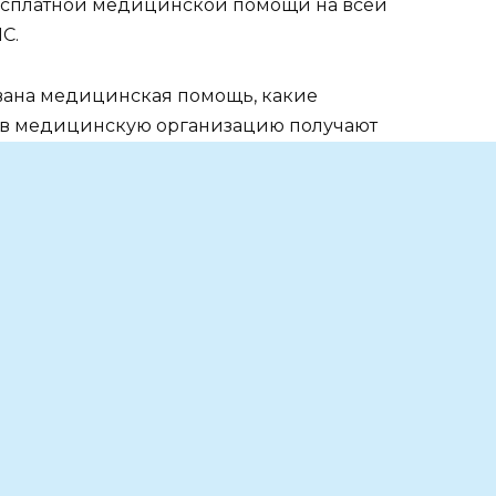
есплатной медицинской помощи на всей
МС.
зована медицинская помощь, какие
 в медицинскую организацию получают
т эксперты системы ОМС.
 получения бесплатной медицинской помощи, в
 участнику СВО, необходимо возобновить
са можно в выбранной страховой
ски которых размещаются на сайтах