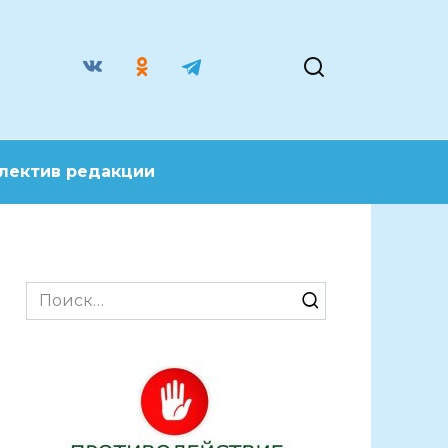
лектив редакции
Search
for: