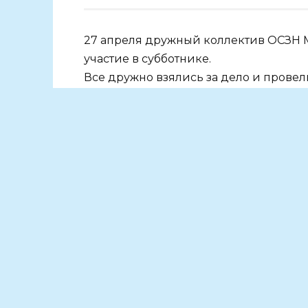
27 апреля дружный коллектив ОСЗН 
участие в субботнике.
Все дружно взялись за дело и прове
Гагарина, а также тщательно убрали,
общим усилиям, наша улица преобраз
Молодцы, коллеги, отлично поработал
В