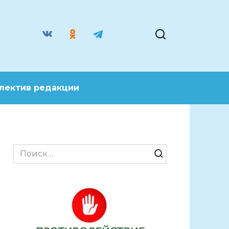
лектив редакции
Search
for: