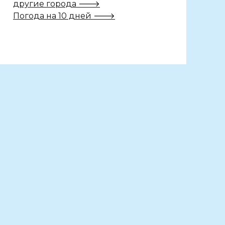
другие города 🡒
Погода на 10 дней 🡒
ся