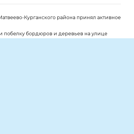
Матвеево-Курганского района принял активное
ли побелку бордюров и деревьев на улице
 прилегающую территорию от мусора.Благодаря
илась и стала заметно чище и красивее.
и!
ам также может понравить