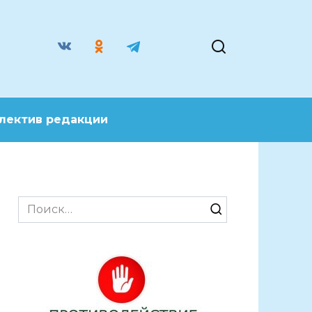
лектив редакции
Search
for: