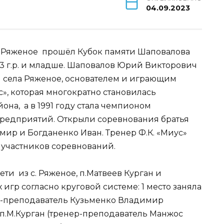
04.09.2023
ла Ряженое прошёл Кубок памяти Шаповалова
3 г.р. и младше. Шаповалов Юрий Викторович
 села Ряженое, основателем и играющим
, которая многократно становилась
на, а в 1991 году стала чемпионом
предприятий. Открыли соревнования братья
ир и Богданенко Иван. Тренер Ф.К. «Миус»
 участников соревнований.
и из с. Ряженое, п.Матвеев Курган и
 игр согласно круговой системе: 1 место заняла
ер-преподаватель Кузьменко Владимир
 п.М.Курган (тренер-преподаватель Манжос