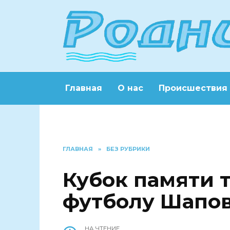
Перейти
к
содержанию
Главная
О нас
Происшествия
ГЛАВНАЯ
»
БЕЗ РУБРИКИ
Кубок памяти 
футболу Шапов
НА ЧТЕНИЕ