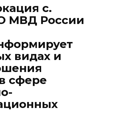
кация с.
О МВД России
информирует
ых видах и
ршения
в сфере
о-
ационных