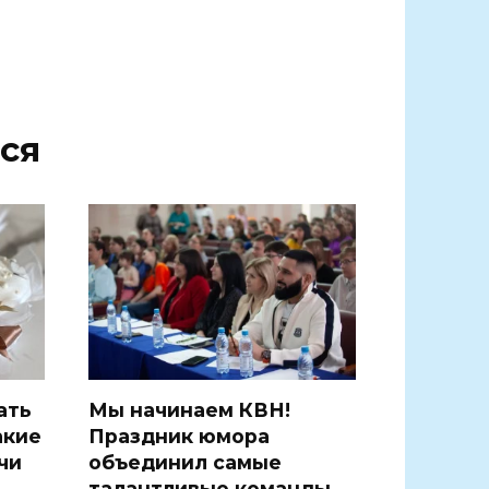
ся
ать
Мы начинаем КВН!
акие
Праздник юмора
чи
объединил самые
талантливые команды