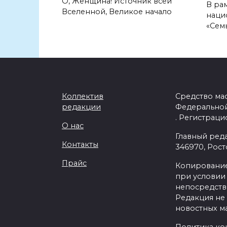
О, Женщина! Источник всей
В ра
Вселенной, Великое начало
наци
«Семь
Коллектив
Средство ма
редакции
Федеральной
. Регистраци
О нас
Главный ред
Контакты
346970, Рост
Прайс
Копирование
при условии 
непосредстве
Редакция не 
новостных ма