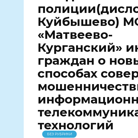
полиции(дисло
Куйбышево) М
«Матвеево-
Курганский» 
граждан о нов
способах сове
мошенничеств
информационн
телекоммуник
технологий
БЕЗ РУБРИКИ