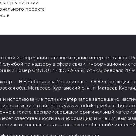
мках реализации
онального проекта
я» в
ссовой информации сетевое издание интернет-газета «Р
 службой по надзору в сфере связи, информационных т
онный номер СМИ ЭЛ № ФС 77-75181 от «22» февраля 2019 
актор — Н.В.Чеботарева Учредитель — ООО «Редакция га
овская обл., Матвеево-Курганский р-н., п. Матвеев Курган,
 и использование полных материалов запрещено, части
гиперссылки на сайт https://www.rodnik-gazeta.ru. Гипе
нно в тексте, воспроизводящем оригинальный материал h
несет ответственности за информацию и мнения, высказ
териалах, составленных на основе сообщений читателей