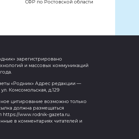
СФР по Ростовской области
одник» зарегистрировано
ехнологий и массовых коммуникаций
года.
зеты «Родник» Адрес редакции —
 ул. Комсомольская, д.129
чное цитирование возможно только
рссылка должна размещаться
ttps://www.rodnik-gazeta.ru.
анные в комментариях читателей и
.