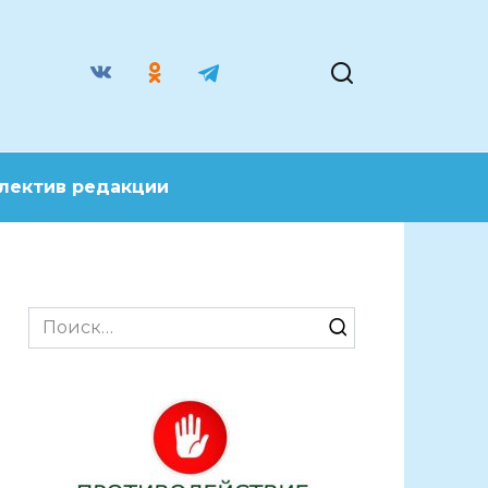
лектив редакции
Search
for: