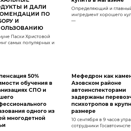
ДУКТЫ И ДАЛИ
Определяющий и главны
КОМЕНДАЦИИ ПО
ингредиент хорошего ку
ОРУ И
—
ПОЛЬЗОВАНИЮ
нуне Пасхи Христовой
инг самых популярных и
пенсация 50%
Мефедрон как камен
имости обучения в
Азовском районе
анизациях СПО и
автоинспекторами
шего
задержаны перевоз
фессионального
психотропов в круп
азования одного из
размере
ей многодетной
10 сентября в 9 часов утра
ьи
сотрудники Госавтоинсп