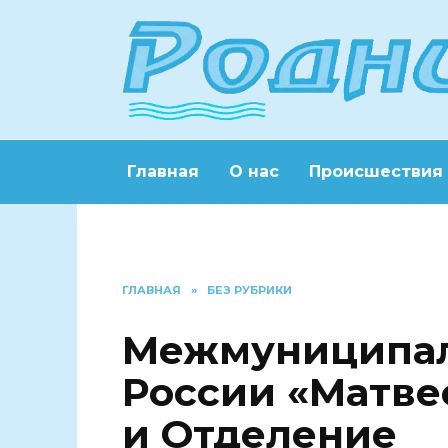
Перейти
к
содержанию
Главная
О нас
Происшествия
ГЛАВНАЯ
»
БЕЗ РУБРИКИ
Межмуниципал
России «Матве
и Отделение