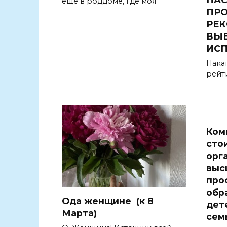
еще в роддоме, где моя
ПРО
РЕ
ВЫБ
ИС
Нака
рейт
Ком
сто
орг
выс
про
обр
Ода женщине (к 8
дет
Марта)
сем