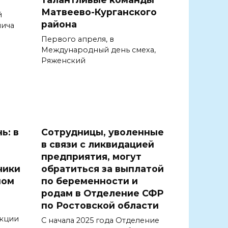
Матвеево-Курганского
й
района
лича
Первого апреля, в
Международный день смеха,
Ряженский
ь: в
Сотрудницы, уволенные
в связи с ликвидацией
предприятия, могут
чики
обратиться за выплатой
ном
по беременности и
родам в Отделение СФР
по Ростовской области
екции
С начала 2025 года Отделение