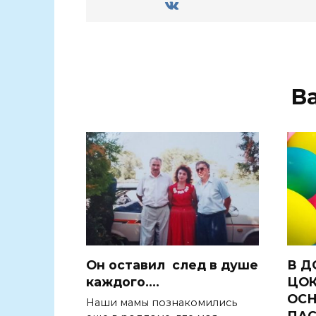
В
Он оставил след в душе
В Д
каждого….
ЦОК
ОС
Наши мамы познакомились
ПА