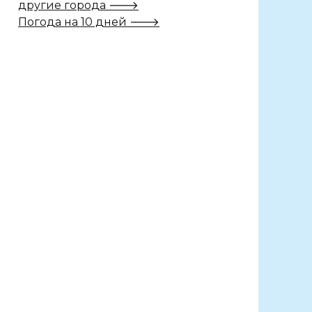
другие города 🡒
Погода на 10 дней 🡒