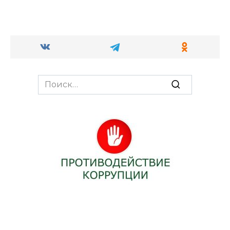
Search
for: