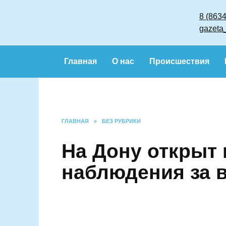
Перейти
к
содержанию
Главная
О нас
Происшествия
ГЛАВНАЯ
»
БЕЗ РУБРИКИ
На Дону откры
независимого 
выборами