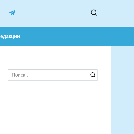
лектив редакции
Search
for: