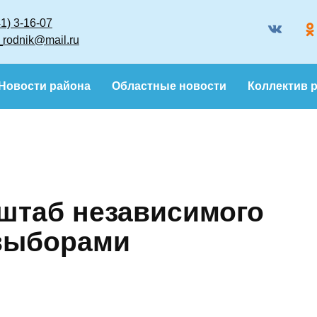
8 (86341) 3-16-07
gazeta_rodnik@mail.ru
Новости района
Областные новости
Кол
т штаб
наблюдения за