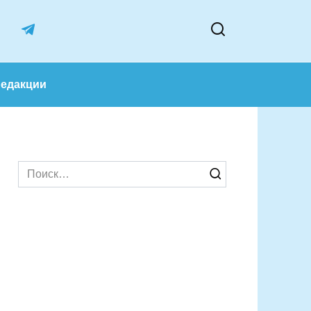
лектив редакции
Search
for: