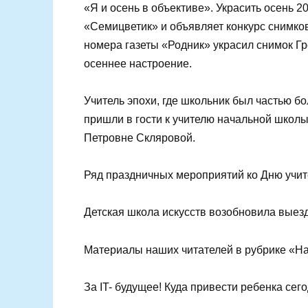
«Я и осень в объективе». Украсить ос
сада «Семицветик» и объявляет конк
Первую полосу нового номера газеты
Анастасии, который подарит всем чу
Учитель эпохи, где школьник был ча
учителя пришли в гости к учителю н
№3 Екатерине Петровне Скляровой.
Ряд праздничных мероприятий ко Дн
районе.
Детская школа искусств возобновила
Материалы наших читателей в рубри