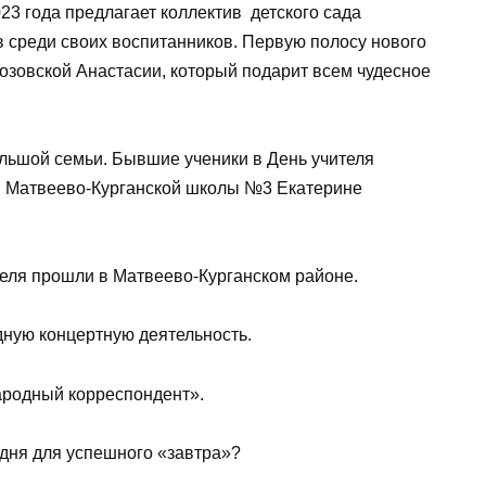
ень 2023 года предлагает коллектив детского
урс снимков среди своих воспитанников.
 «Родник» украсил снимок Грозовской
десное осеннее настроение.
стью большой семьи. Бывшие ученики в День
ачальной школы Матвеево-Курганской школы
ю учителя прошли в Матвеево-Курганском
 выездную концертную деятельность.
ке «Народный корреспондент».