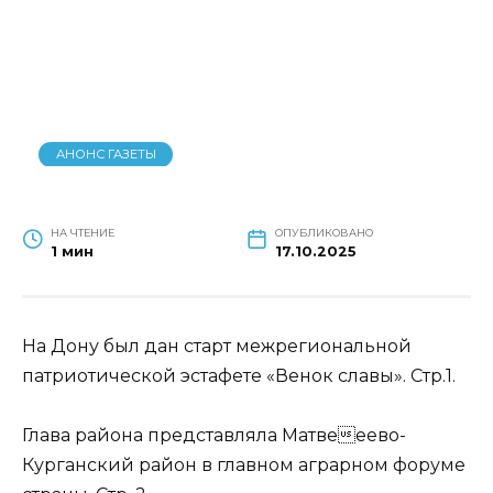
НА ЧТЕНИЕ
ОПУБЛИКОВАНО
1 мин
17.10.2025
На Дону был дан старт межрегиональной
патриотической эстафете «Венок славы». Стр.1.
Глава района представляла Матвееево-
Курганский район в главном аграрном форуме
страны. Стр. 2.
В селе Новоандриановка завершен
капитальный ремонт дороги по улице
Школьной.Стр. 2.