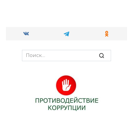
Search
for: