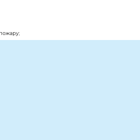
 пожару;
– молния может ударить;
 они не принесут.
дожди. Если паук сидит в центре паутины,
ид, Александр, Филипп.