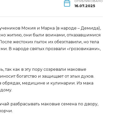
ОПУБЛИКОВАНО
16.07.2025
учеников Мокия и Марка (в народе – Демида),
ласно житию, они были воинами, отказавшимися
осле жестоких пыток их обезглавили, но тела
ми. В народе святых прозвали «грозовиками»,
, так как в эту пору созревали маковые
иносит богатство и защищает от злых духов.
в обрядах, медицине и кулинарии. Из мака
 дому.
ычай разбрасывать маковые семена по двору,
порчи.