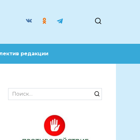
лектив редакции
Search
for: