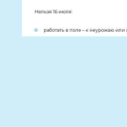
Нельзя 16 июля:
работать в поле – к неурожаю или
стирать и сушить белье на улице 
браться за новые дела;
делать крупные покупки – радости
Гром гремит глухо – придут затяжные 
значит, погода будет солнечной.
Именины отмечают Марк, Мокий, Дем
Источник: Дон 24