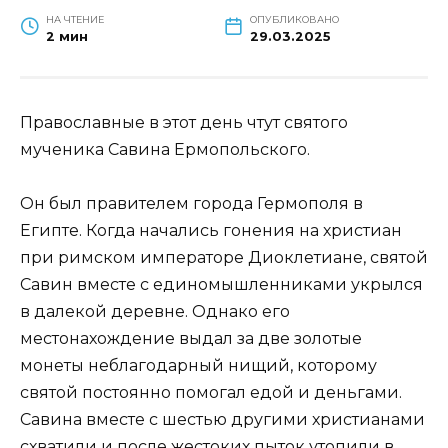
НА ЧТЕНИЕ
ОПУБЛИКОВАНО
2 мин
29.03.2025
Православные в этот день чтут святого
мученика Савина Ермопольского.
Он был правителем города Гермополя в
Египте. Когда начались гонения на христиан
при римском императоре Диоклетиане, святой
Савин вместе с единомышленниками укрылся
в далекой деревне. Однако его
местонахождение выдал за две золотые
монеты неблагодарный нищий, которому
святой постоянно помогал едой и деньгами.
Савина вместе с шестью другими христианами
схватили и после жестоких пыток утопили в