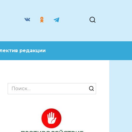
лектив редакции
Search
for: