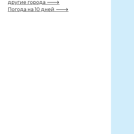
другие города 🡒
Погода на 10 дней 🡒