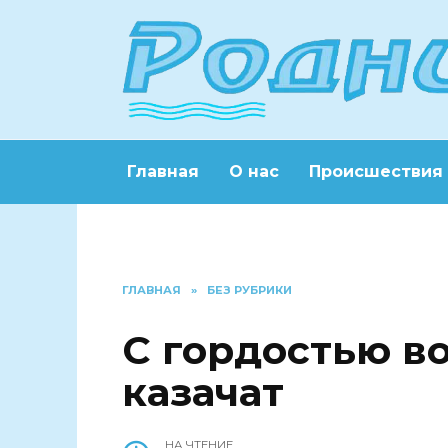
Перейти
к
содержанию
Главная
О нас
Происшествия
ГЛАВНАЯ
»
БЕЗ РУБРИКИ
С гордостью в
казачат
НА ЧТЕНИЕ