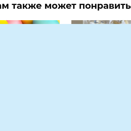
ам также может понравить
ОНСКОМ ФИЛИАЛЕ
Как правильно выбр
 АПК ПРОВЕРИЛИ
муку для куличей. К
НОВНЫЕ
самые вкусные кули
СХАЛЬНЫЕ
купить в магазине
ДУКТЫ И ДАЛИ
Определяющий и главны
КОМЕНДАЦИИ ПО
ингредиент хорошего ку
ОРУ И
—
ПОЛЬЗОВАНИЮ