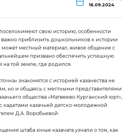
16.09.2024
 поселокимеют свою историю, особенности
к важно приблизить дошкольников к истории
м может местный материал, живое общение с
 дальнейшем призвано обеспечить успешную
на той земле, где родился.
точка» знакомятся с историей казачества не
ям, но и общаясь с местными представителями
азачьего общества «Матвеево-Курганский юрт»,
 с кадетами казачьей детско-молодежной
елем Д.А. Воробьевой.
ещения штаба юные казачата узнали о том, как