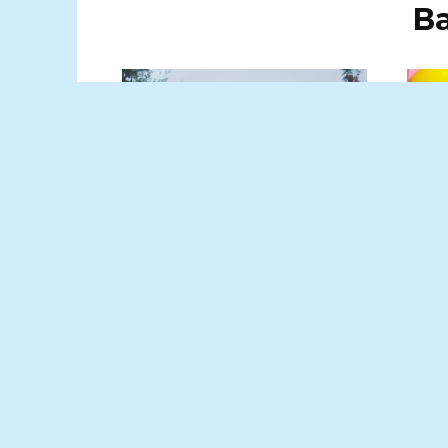
В
Он оставил след в душе
В Д
каждого….
ЦОК
ОС
Наши мамы познакомились
ПА
еще в роддоме, где моя
ПРО
РЕ
ВЫБ
ИС