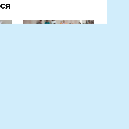
ся
ать
Мы начинаем КВН!
акие
Праздник юмора
чи
объединил самые
талантливые команды
Матвеево-Курганского
й
района
лича
Первого апреля, в
Международный день смеха,