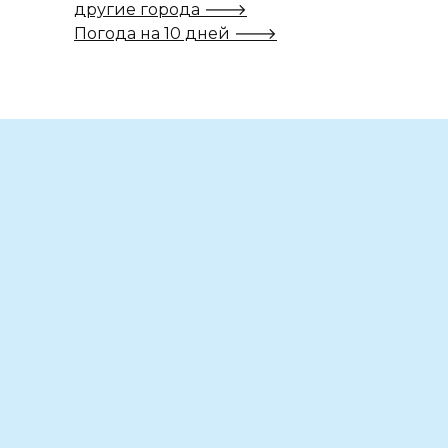
другие города 🡒
Погода на 10 дней 🡒
Вам также может понравиться
Он оставил след в душе каждого….