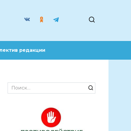
лектив редакции
Search
for: