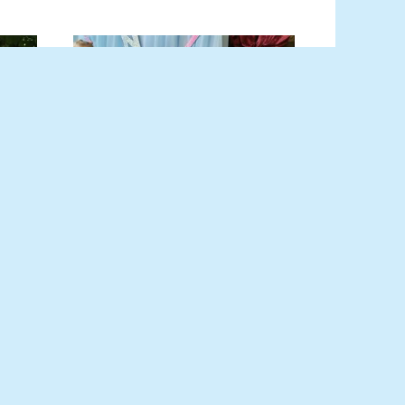
Его Величество —
и с
Электричество!
В Ряженском сельском доме
культуры была проведена
ный
познавательно-игровая