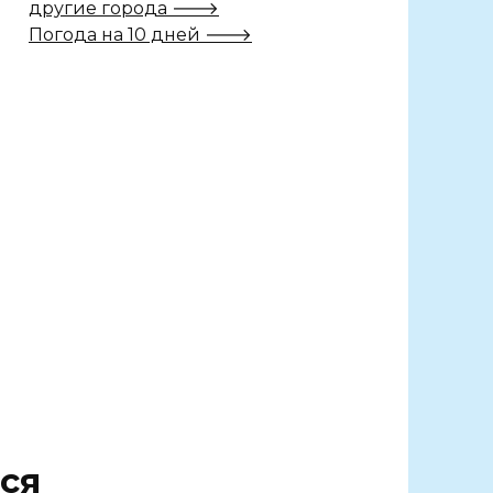
другие города 🡒
Погода на 10 дней 🡒
ся