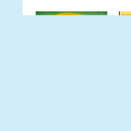
В Ростовской области
Про
пройдет VI Фестиваль
вен
сельского туризма и
кан
органической
Уваж
продукции «Хутор
Адми
Фест»
Кург
В субботу, 15 августа, в хуторе
Петровском Неклиновского