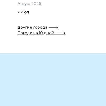
Август 2026
« Июл
другие города 🡒
Погода на 10 дней 🡒
Вам также может понравиться