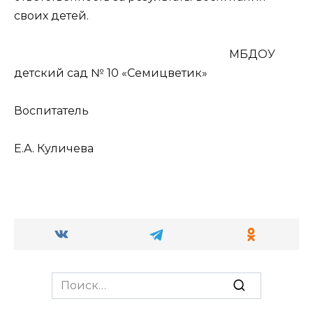
своих детей.
МБДОУ
детский сад № 10 «Семицветик»
Воспитатель
Е.А. Куличева
Search
for: