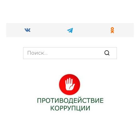
Search
for: