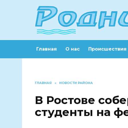
Перейти
к
содержанию
Главная
О нас
Происшествия
ГЛАВНАЯ
»
НОВОСТИ РАЙОНА
В Ростове соб
студенты на ф