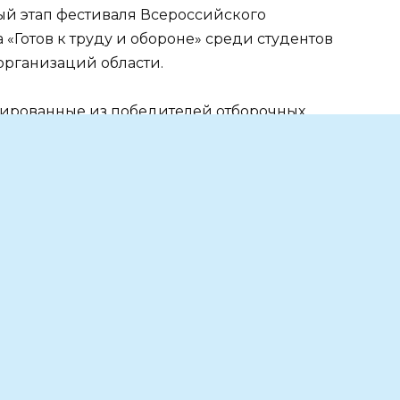
ый этап фестиваля Всероссийского
«Готов к труду и обороне» среди студентов
организаций области.
ированные из победителей отборочных
ебных заведениях.
ять регион на всероссийском фестивале ГТО,
8 сентября.
рограммы «Спорт России».
Источник: Правительство Ростовской области