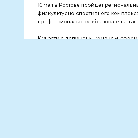
16 мая в Ростове пройдет региональн
физкультурно-спортивного комплекса 
профессиональных образовательных 
К участию допущены команды, сформ
соревнований, которые прошли в уч
Победитель получит право представл
который пройдет в Вологде с 23 по 2
Мероприятие проводится в рамках п
Спорт