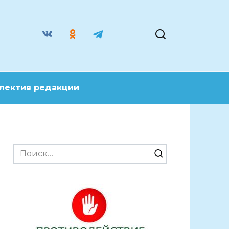
лектив редакции
Search
for: