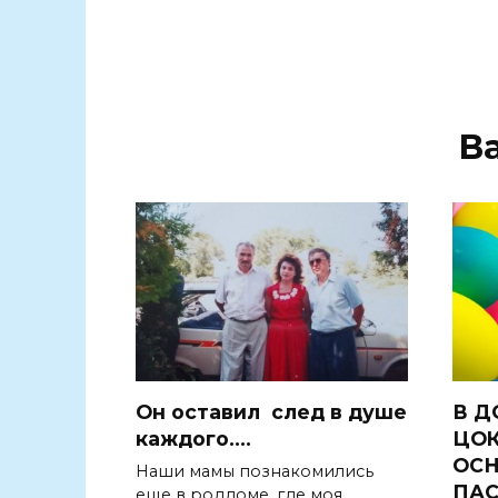
В
Он оставил след в душе
В Д
каждого….
ЦОК
ОС
Наши мамы познакомились
ПА
еще в роддоме, где моя