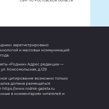
СФР по Ростовской области
одник» зарегистрировано
ехнологий и массовых коммуникаций
года.
зеты «Родник» Адрес редакции —
 ул. Комсомольская, д.129
чное цитирование возможно только
рссылка должна размещаться
ttps://www.rodnik-gazeta.ru.
анные в комментариях читателей и
.