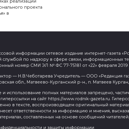
мках реализации
онального проекта
я» в
ссовой информации сетевое издание интернет-газета «Р
 службой по надзору в сфере связи, информационных т
онный номер СМИ ЭЛ № ФС 77-75181 от «22» февраля 2019 
актор — Н.В.Чеботарева Учредитель — ООО «Редакция га
овская обл., Матвеево-Курганский р-н., п. Матвеев Курган,
 и использование полных материалов запрещено, части
гиперссылки на сайт https://www.rodnik-gazeta.ru. Гипе
нно в тексте, воспроизводящем оригинальный материал h
несет ответственности за информацию и мнения, высказ
териалах, составленных на основе сообщений читателей
нфиденциальности и защиты информации