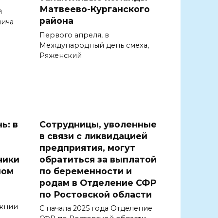
Матвеево-Курганского
й
района
лича
Первого апреля, в
Международный день смеха,
Ряженский
ь: в
Сотрудницы, уволенные
в связи с ликвидацией
предприятия, могут
чики
обратиться за выплатой
ном
по беременности и
родам в Отделение СФР
по Ростовской области
екции
С начала 2025 года Отделение