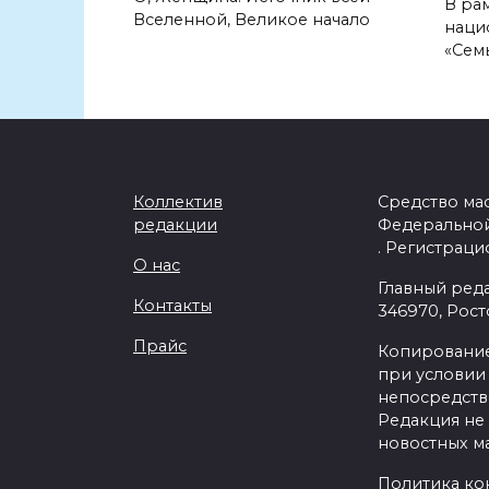
В ра
Вселенной, Великое начало
наци
«Семь
Коллектив
Средство ма
редакции
Федеральной
. Регистраци
О нас
Главный ред
Контакты
346970, Рост
Прайс
Копирование
при условии 
непосредстве
Редакция не 
новостных ма
Политика ко