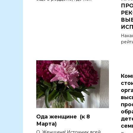
ПРО
РЕ
ВЫБ
ИС
Нака
рейт
Ком
сто
орг
выс
про
обр
Ода женщине (к 8
дет
Марта)
сем
О, Женщина! Источник всей