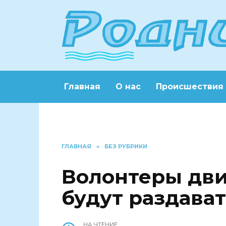
Перейти
к
содержанию
Главная
О нас
Происшествия
ГЛАВНАЯ
»
БЕЗ РУБРИКИ
Волонтеры дви
будут раздава
НА ЧТЕНИЕ