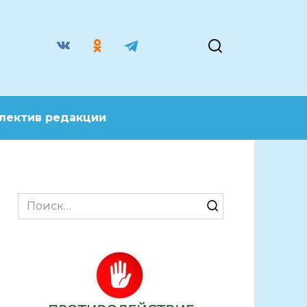
лектив редакции
Search
for: