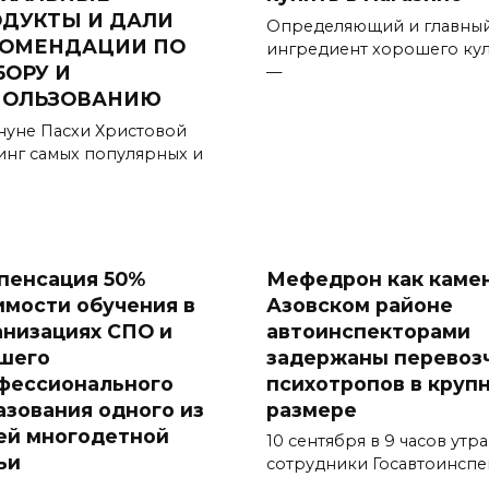
ДУКТЫ И ДАЛИ
Определяющий и главны
КОМЕНДАЦИИ ПО
ингредиент хорошего ку
ОРУ И
—
ПОЛЬЗОВАНИЮ
нуне Пасхи Христовой
инг самых популярных и
пенсация 50%
Мефедрон как камен
имости обучения в
Азовском районе
анизациях СПО и
автоинспекторами
шего
задержаны перевоз
фессионального
психотропов в круп
азования одного из
размере
ей многодетной
10 сентября в 9 часов утра
ьи
сотрудники Госавтоинсп