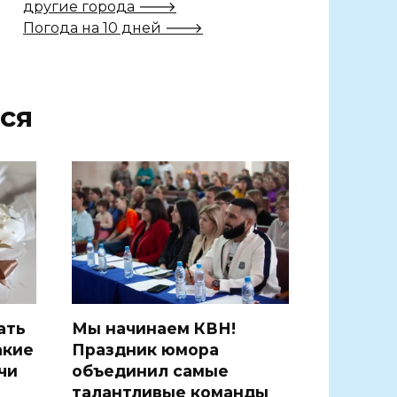
другие города 🡒
Погода на 10 дней 🡒
ся
ать
Мы начинаем КВН!
акие
Праздник юмора
чи
объединил самые
талантливые команды