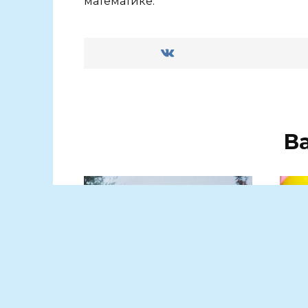
математике.
В
Он оставил след в душе
В Д