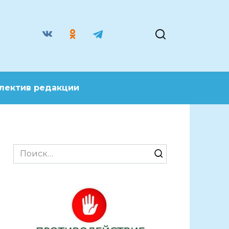
лектив редакции
Search
for: