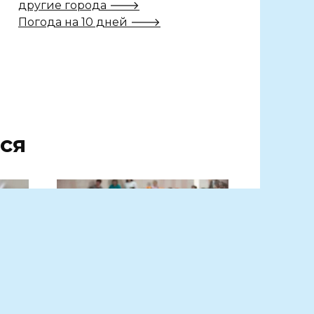
другие города 🡒
Погода на 10 дней 🡒
ся
ать
Мы начинаем КВН!