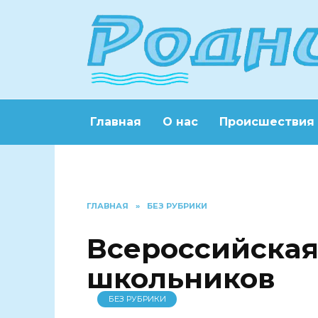
Перейти
к
содержанию
Главная
О нас
Происшествия
ГЛАВНАЯ
»
БЕЗ РУБРИКИ
Всероссийска
школьников
БЕЗ РУБРИКИ