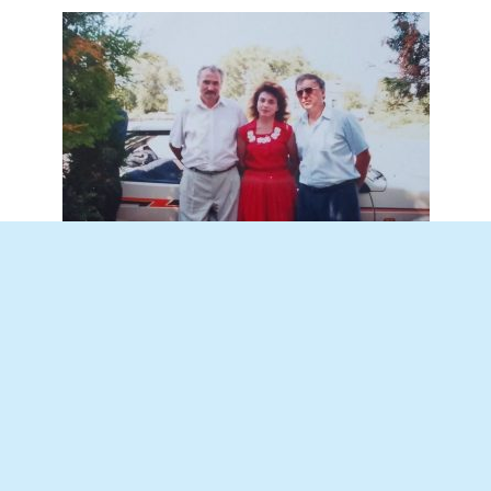
Он оставил след в душе каждого….
Наши мамы познакомились еще в
роддоме, где моя