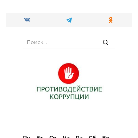
Search
for:
Пн
Вт
Ср
Чт
Пт
Сб
Вс