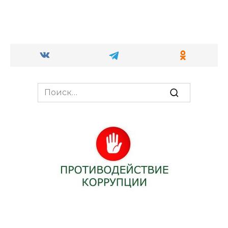
Search
for: