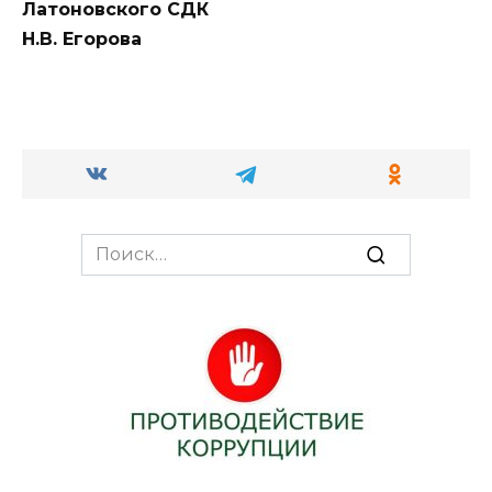
Латоновского СДК
Н.В. Егорова
Search
for: