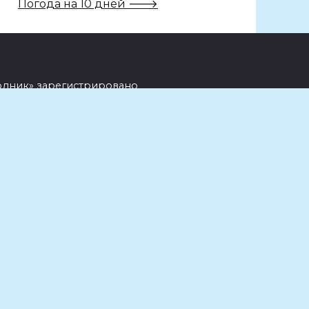
Погода на 10 дней 🡒
одник» зарегистрировано
ехнологий и массовых коммуникаций
года.
зеты «Родник» Адрес редакции —
 ул. Комсомольская, д.129
чное цитирование возможно только
рссылка должна размещаться
ttps://www.rodnik-gazeta.ru.
анные в комментариях читателей и
.
Metrika, LiveInternet, top.mail.ru