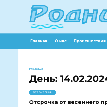
Перейти
к
содержанию
Главная
О нас
Происшествия
ГЛАВНАЯ
День:
14.02.202
БЕЗ РУБРИКИ
Отсрочка от весеннего пр