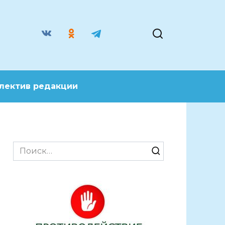
лектив редакции
Search
for: