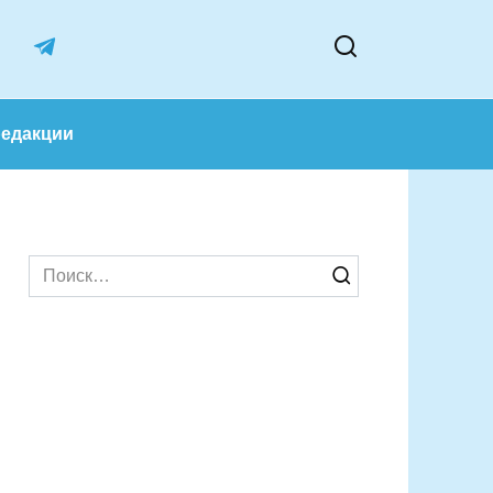
лектив редакции
Search
for: