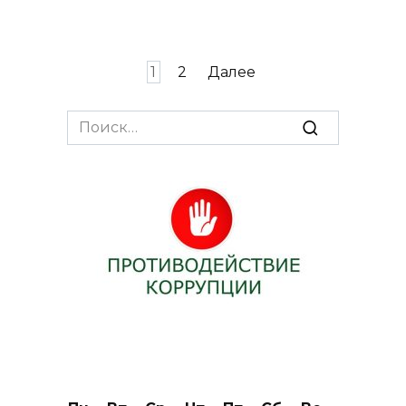
Пагинация
1
2
Далее
записей
Search
for: