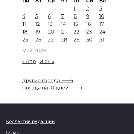
Пн
Вт
Ср
Чт
Пт
Сб
Вс
1
2
3
4
5
6
7
8
9
10
11
12
13
14
15
16
17
18
19
20
21
22
23
24
25
26
27
28
29
30
31
Май 2026
« Апр
Июн »
другие города 🡒
Погода на 10 дней 🡒
Коллектив редакции
О нас