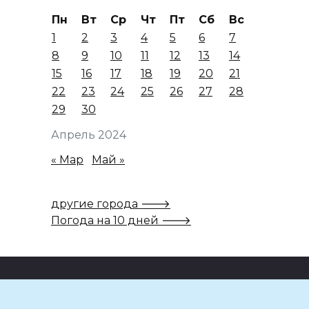
Пн
Вт
Ср
Чт
Пт
Сб
Вс
1
2
3
4
5
6
7
8
9
10
11
12
13
14
15
16
17
18
19
20
21
22
23
24
25
26
27
28
29
30
Апрель 2024
« Мар
Май »
другие города 🡒
Погода на 10 дней 🡒
Коллектив редакции