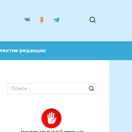
лектив редакции
Search
for: