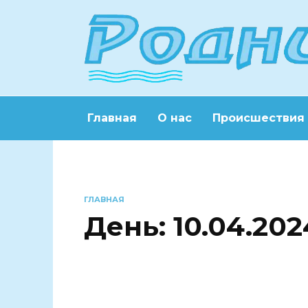
Перейти
к
содержанию
Главная
О нас
Происшествия
ГЛАВНАЯ
День:
10.04.202